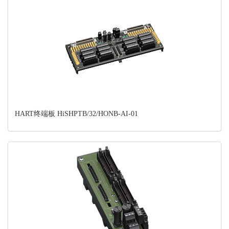
HART终端板 HiSHPTB/32/HONB-AI-01