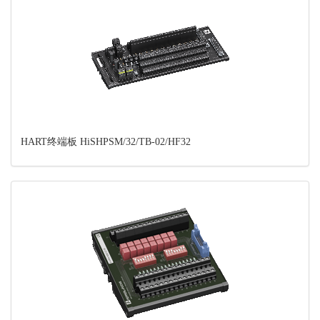
HART终端板 HiSHPSM/32/TB-02/HF32