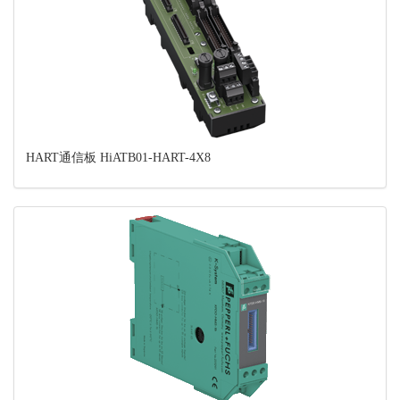
HART通信板 HiATB01-HART-4X8