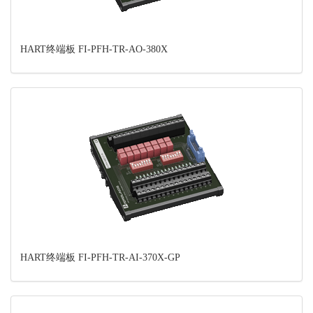
HART终端板 FI-PFH-TR-AO-380X
HART终端板 FI-PFH-TR-AI-370X-GP