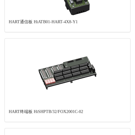
HART通信板 HiATB01-HART-4X8-Y1
HART终端板 HiSHPTB/32/FOX2001C-02